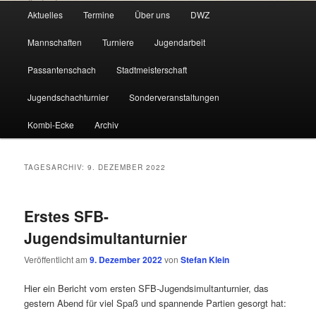
Hauptmenü
Aktuelles
Termine
Über uns
DWZ
Zum
Zum
Mannschaften
Turniere
Jugendarbeit
primären
sekundären
Passantenschach
Stadtmeisterschaft
Inhalt
Inhalt
Jugendschachturnier
Sonderveranstaltungen
springen
springen
Kombi-Ecke
Archiv
TAGESARCHIV:
9. DEZEMBER 2022
Erstes SFB-
Jugendsimultanturnier
Veröffentlicht am
9. Dezember 2022
von
Stefan Klein
Hier ein Bericht vom ersten SFB-Jugendsimultanturnier, das
gestern Abend für viel Spaß und spannende Partien gesorgt hat: