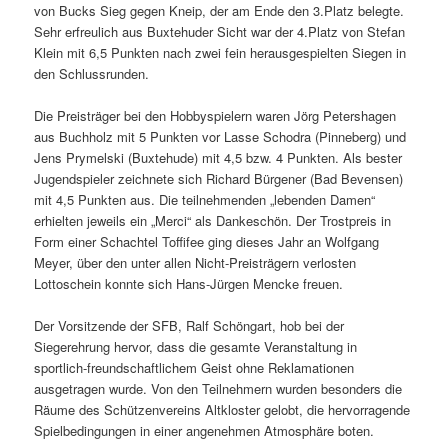
von Bucks Sieg gegen Kneip, der am Ende den 3.Platz belegte.
Sehr erfreulich aus Buxtehuder Sicht war der 4.Platz von Stefan
Klein mit 6,5 Punkten nach zwei fein herausgespielten Siegen in
den Schlussrunden.
Die Preisträger bei den Hobbyspielern waren Jörg Petershagen
aus Buchholz mit 5 Punkten vor Lasse Schodra (Pinneberg) und
Jens Prymelski (Buxtehude) mit 4,5 bzw. 4 Punkten. Als bester
Jugendspieler zeichnete sich Richard Bürgener (Bad Bevensen)
mit 4,5 Punkten aus. Die teilnehmenden „lebenden Damen“
erhielten jeweils ein „Merci“ als Dankeschön. Der Trostpreis in
Form einer Schachtel Toffifee ging dieses Jahr an Wolfgang
Meyer, über den unter allen Nicht-Preisträgern verlosten
Lottoschein konnte sich Hans-Jürgen Mencke freuen.
Der Vorsitzende der SFB, Ralf Schöngart, hob bei der
Siegerehrung hervor, dass die gesamte Veranstaltung in
sportlich-freundschaftlichem Geist ohne Reklamationen
ausgetragen wurde. Von den Teilnehmern wurden besonders die
Räume des Schützenvereins Altkloster gelobt, die hervorragende
Spielbedingungen in einer angenehmen Atmosphäre boten.