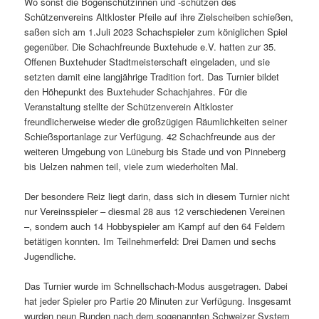
Wo sonst die Bogenschützinnen und -schützen des
Schützenvereins Altkloster Pfeile auf ihre Zielscheiben schießen,
saßen sich am 1.Juli 2023 Schachspieler zum königlichen Spiel
gegenüber. Die Schachfreunde Buxtehude e.V. hatten zur 35.
Offenen Buxtehuder Stadtmeisterschaft eingeladen, und sie
setzten damit eine langjährige Tradition fort. Das Turnier bildet
den Höhepunkt des Buxtehuder Schachjahres. Für die
Veranstaltung stellte der Schützenverein Altkloster
freundlicherweise wieder die großzügigen Räumlichkeiten seiner
Schießsportanlage zur Verfügung. 42 Schachfreunde aus der
weiteren Umgebung von Lüneburg bis Stade und von Pinneberg
bis Uelzen nahmen teil, viele zum wiederholten Mal.
Der besondere Reiz liegt darin, dass sich in diesem Turnier nicht
nur Vereinsspieler – diesmal 28 aus 12 verschiedenen Vereinen
–, sondern auch 14 Hobbyspieler am Kampf auf den 64 Feldern
betätigen konnten. Im Teilnehmerfeld: Drei Damen und sechs
Jugendliche.
Das Turnier wurde im Schnellschach-Modus ausgetragen. Dabei
hat jeder Spieler pro Partie 20 Minuten zur Verfügung. Insgesamt
wurden neun Runden nach dem sogenannten Schweizer System