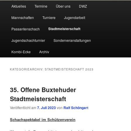
Hauptmenü
Aktuelles
Termine
Über uns
DWZ
Zum
Zum
Mannschaften
Turniere
Jugendarbeit
primären
sekundären
Stadtmeisterschaft
Passantenschach
Inhalt
Inhalt
Jugendschachturnier
Sonderveranstaltungen
springen
springen
Kombi-Ecke
Archiv
KATEGORIEARCHIV:
STADTMEISTERSCHAFT 2023
35. Offene Buxtehuder
Stadtmeisterschaft
Veröffentlicht am
7. Juli 2023
von
Ralf Schöngart
Schachspektakel
im
Schützenverein