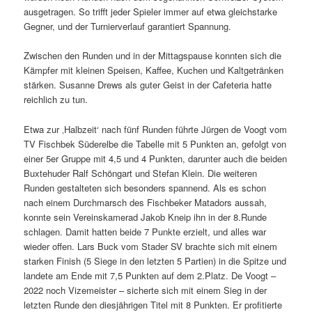
ausgetragen. So trifft jeder Spieler immer auf etwa gleichstarke
Gegner, und der Turnierverlauf garantiert Spannung.
Zwischen den Runden und in der Mittagspause konnten sich die
Kämpfer mit kleinen Speisen, Kaffee, Kuchen und Kaltgetränken
stärken. Susanne Drews als guter Geist in der Cafeteria hatte
reichlich zu tun.
Etwa zur ‚Halbzeit‘ nach fünf Runden führte Jürgen de Voogt vom
TV Fischbek Süderelbe die Tabelle mit 5 Punkten an, gefolgt von
einer 5er Gruppe mit 4,5 und 4 Punkten, darunter auch die beiden
Buxtehuder Ralf Schöngart und Stefan Klein. Die weiteren
Runden gestalteten sich besonders spannend. Als es schon
nach einem Durchmarsch des Fischbeker Matadors aussah,
konnte sein Vereinskamerad Jakob Kneip ihn in der 8.Runde
schlagen. Damit hatten beide 7 Punkte erzielt, und alles war
wieder offen. Lars Buck vom Stader SV brachte sich mit einem
starken Finish (5 Siege in den letzten 5 Partien) in die Spitze und
landete am Ende mit 7,5 Punkten auf dem 2.Platz. De Voogt –
2022 noch Vizemeister – sicherte sich mit einem Sieg in der
letzten Runde den diesjährigen Titel mit 8 Punkten. Er profitierte