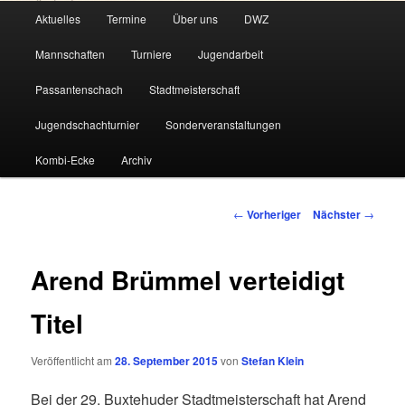
Hauptmenü
Aktuelles
Termine
Über uns
DWZ
Zum
Mannschaften
Turniere
Jugendarbeit
primären
Passantenschach
Stadtmeisterschaft
Inhalt
Jugendschachturnier
Sonderveranstaltungen
springen
Kombi-Ecke
Archiv
Beitragsnavigation
←
Vorheriger
Nächster
→
Arend Brümmel verteidigt
Titel
Veröffentlicht am
28. September 2015
von
Stefan Klein
Bei der 29. Buxtehuder Stadtmeisterschaft hat Arend