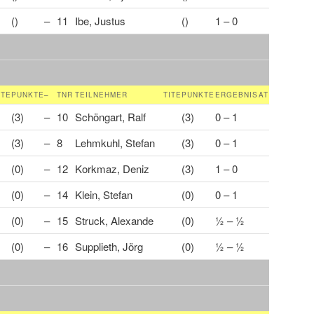
()
–
11
Ibe, Justus
()
1 – 0
ITE
PUNKTE
–
TNR
TEILNEHMER
TITE
PUNKTE
ERGEBNIS
AT
(3)
–
10
Schöngart, Ralf
(3)
0 – 1
(3)
–
8
Lehmkuhl, Stefan
(3)
0 – 1
(0)
–
12
Korkmaz, Deniz
(3)
1 – 0
(0)
–
14
Klein, Stefan
(0)
0 – 1
(0)
–
15
Struck, Alexande
(0)
½ – ½
(0)
–
16
Supplieth, Jörg
(0)
½ – ½