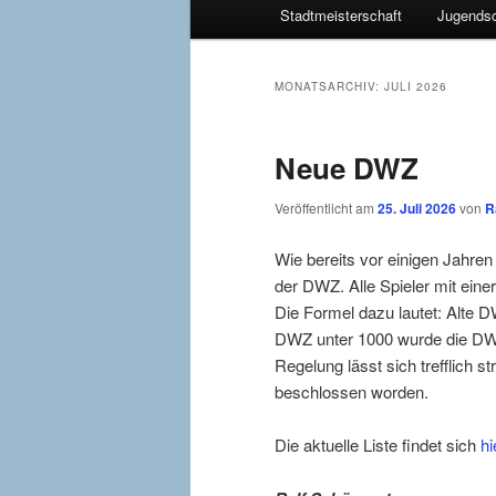
Stadtmeisterschaft
Jugendsc
primären
sekundären
Inhalt
Inhalt
MONATSARCHIV:
JULI 2026
springen
springen
Neue DWZ
Veröffentlicht am
25. Juli 2026
von
R
Wie bereits vor einigen Jahren
der DWZ. Alle Spieler mit ei
Die Formel dazu lautet: Alte 
DWZ unter 1000 wurde die DWZ
Regelung lässt sich trefflich 
beschlossen worden.
Die aktuelle Liste findet sich
hi