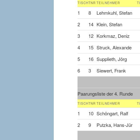
TISCH
TNR
TEILNEHMER
T
1
8
Lehmkuhl, Stefan
2
14
Klein, Stefan
3
12
Korkmaz, Deniz
4
15
Struck, Alexande
5
16
Supplieth, Jörg
6
3
Siewert, Frank
Paarungsliste der 4. Runde
TISCH
TNR
TEILNEHMER
T
1
10
Schöngart, Ralf
2
9
Putzka, Hans-Jür