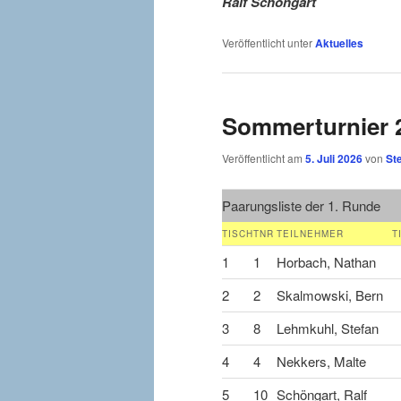
Ralf Schöngart
Veröffentlicht unter
Aktuelles
Sommerturnier 
Veröffentlicht am
5. Juli 2026
von
St
Paarungsliste der 1. Runde
TISCH
TNR
TEILNEHMER
T
1
1
Horbach, Nathan
2
2
Skalmowski, Bern
3
8
Lehmkuhl, Stefan
4
4
Nekkers, Malte
5
10
Schöngart, Ralf