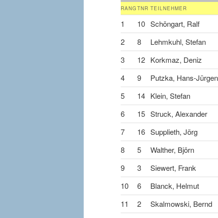
RANG
TNR
TEILNEHMER
1
10
Schöngart, Ralf
2
8
Lehmkuhl, Stefan
3
12
Korkmaz, Deniz
4
9
Putzka, Hans-Jürgen
5
14
Klein, Stefan
6
15
Struck, Alexander
7
16
Supplieth, Jörg
8
5
Walther, Björn
9
3
Siewert, Frank
10
6
Blanck, Helmut
11
2
Skalmowski, Bernd