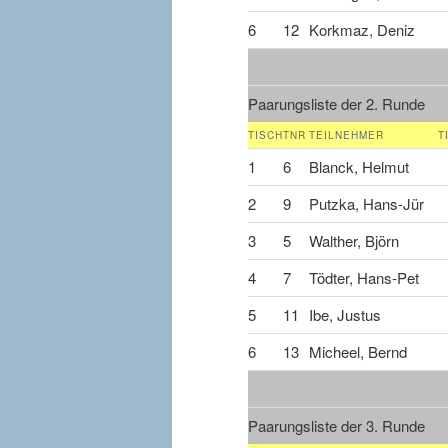
6
12
Korkmaz, Deniz
Paarungsliste der 2. Runde
TISCH
TNR
TEILNEHMER
T
1
6
Blanck, Helmut
2
9
Putzka, Hans-Jür
3
5
Walther, Björn
4
7
Tödter, Hans-Pet
5
11
Ibe, Justus
6
13
Micheel, Bernd
Paarungsliste der 3. Runde