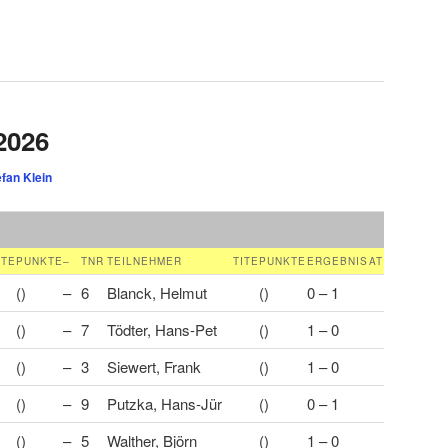
2026
efan Klein
ITE
PUNKTE
–
TNR
TEILNEHMER
TITE
PUNKTE
ERGEBNIS
AT
()
–
6
Blanck, Helmut
()
0 – 1
()
–
7
Tödter, Hans-Pet
()
1 – 0
()
–
3
Siewert, Frank
()
1 – 0
()
–
9
Putzka, Hans-Jür
()
0 – 1
()
–
5
Walther, Björn
()
1 – 0