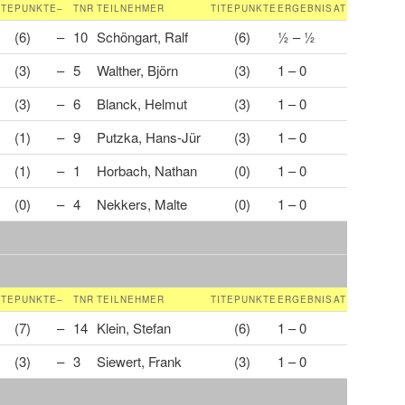
ITE
PUNKTE
–
TNR
TEILNEHMER
TITE
PUNKTE
ERGEBNIS
AT
(6)
–
10
Schöngart, Ralf
(6)
½ – ½
(3)
–
5
Walther, Björn
(3)
1 – 0
(3)
–
6
Blanck, Helmut
(3)
1 – 0
(1)
–
9
Putzka, Hans-Jür
(3)
1 – 0
(1)
–
1
Horbach, Nathan
(0)
1 – 0
(0)
–
4
Nekkers, Malte
(0)
1 – 0
ITE
PUNKTE
–
TNR
TEILNEHMER
TITE
PUNKTE
ERGEBNIS
AT
(7)
–
14
Klein, Stefan
(6)
1 – 0
(3)
–
3
Siewert, Frank
(3)
1 – 0