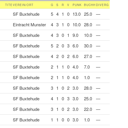
TITE
VEREIN/ORT
G
S
R
V
PUNK
BUCHH
DIVERG
SF Buxtehude
5
4
1
0
13.0
25.0
—
Eintracht Munster
4
3
1
0
10.0
28.0
—
SF Buxtehude
4
3
0
1
9.0
10.0
—
SF Buxtehude
5
2
0
3
6.0
30.0
—
SF Buxtehude
4
2
0
2
6.0
27.0
—
SF Buxtehude
2
1
1
0
4.0
7.0
—
SF Buxtehude
2
1
1
0
4.0
1.0
—
SF Buxtehude
3
1
0
2
3.0
28.0
—
SF Buxtehude
4
1
0
3
3.0
25.0
—
SF Buxtehude
3
1
0
2
3.0
22.0
—
SF Buxtehude
1
1
0
0
3.0
1.0
—