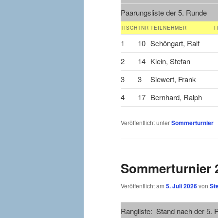
Paarungsliste der 5. Runde
TISCH
TNR
TEILNEHMER
T
1
10
Schöngart, Ralf
2
14
Klein, Stefan
3
3
Siewert, Frank
4
17
Bernhard, Ralph
Veröffentlicht unter
Sommerturnier
Sommerturnier 2
Veröffentlicht am
5. Juli 2026
von
St
Rangliste: Stand nach der 5.