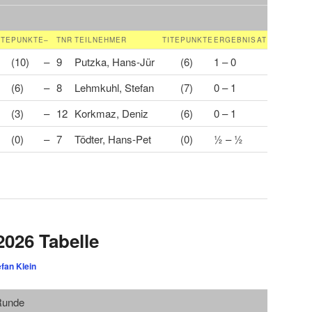
ITE
PUNKTE
–
TNR
TEILNEHMER
TITE
PUNKTE
ERGEBNIS
AT
(10)
–
9
Putzka, Hans-Jür
(6)
1 – 0
(6)
–
8
Lehmkuhl, Stefan
(7)
0 – 1
(3)
–
12
Korkmaz, Deniz
(6)
0 – 1
(0)
–
7
Tödter, Hans-Pet
(0)
½ – ½
026 Tabelle
efan Klein
 Runde