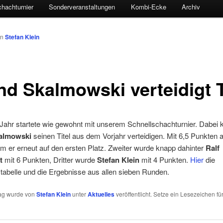
hachturnier
Sonderveranstaltungen
Kombi-Ecke
Archiv
on
Stefan Klein
nd Skalmowski verteidigt T
Jahr startete wie gewohnt mit unserem Schnellschachturnier. Dabei 
almowski
seinen Titel aus dem Vorjahr verteidigen. Mit 6,5 Punkten 
m er erneut auf den ersten Platz. Zweiter wurde knapp dahinter
Ralf
t
mit 6 Punkten, Dritter wurde
Stefan Klein
mit 4 Punkten.
Hier
die
abelle und die Ergebnisse aus allen sieben Runden.
rag wurde von
Stefan Klein
unter
Aktuelles
veröffentlicht. Setze ein Lesezeichen fü