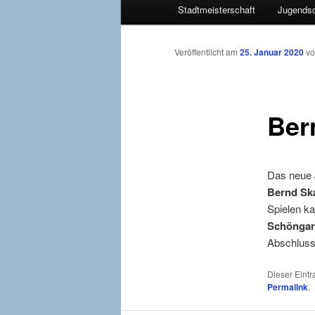
Stadtmeisterschaft
Jugendsc
primären
Inhalt
Veröffentlicht am
25. Januar 2020
v
springen
Ber
Das neue 
Bernd Sk
Spielen ka
Schöngar
Abschlusst
Dieser Eint
Permalink
.