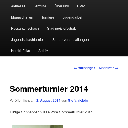
Hauptmenü
Aktuelles
Termine
Über uns
DWZ
Zum
Mannschaften
Turniere
Jugendarbeit
primären
Passantenschach
Stadtmeisterschaft
Inhalt
Jugendschachturnier
Sonderveranstaltungen
springen
Kombi-Ecke
Archiv
Beitragsnavigation
←
Vorheriger
Nächster
→
Sommerturnier 2014
Veröffentlicht am
2. August 2014
von
Stefan Klein
Einige Schnappschüsse vom Sommerturnier 2014: