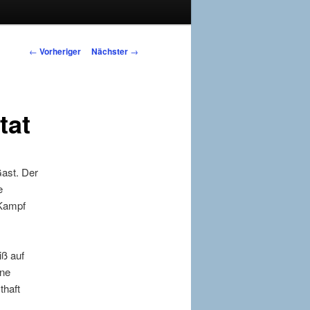
Beitragsnavigation
←
Vorheriger
Nächster
→
tat
Gast. Der
e
 Kampf
ß auf
ine
thaft