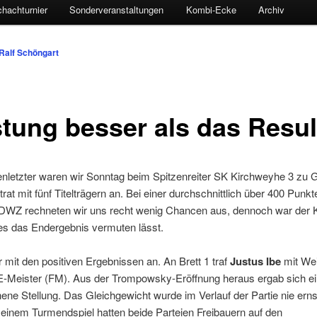
hachturnier
Sonderveranstaltungen
Kombi-Ecke
Archiv
Ralf Schöngart
stung besser als das Resul
enletzter waren wir Sonntag beim Spitzenreiter SK Kirchweyhe 3 zu 
trat mit fünf Titelträgern an. Bei einer durchschnittlich über 400 Punkt
DWZ rechneten wir uns recht wenig Chancen aus, dennoch war der
es das Endergebnis vermuten lässt.
 mit den positiven Ergebnissen an. An Brett 1 traf
Justus Ibe
mit Wei
E-Meister (FM). Aus der Trompowsky-Eröffnung heraus ergab sich e
ene Stellung. Das Gleichgewicht wurde im Verlauf der Partie nie erns
n einem Turmendspiel hatten beide Parteien Freibauern auf den