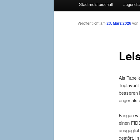
Stadtmeisterschaft
Jugendsc
primären
Inhalt
Veröffentlicht am
23. März 2026
von
springen
Lei
Als Tabell
Topfavorit 
besseren 
enger als 
Fangen wir
einen FID
ausgeglich
gestört. I