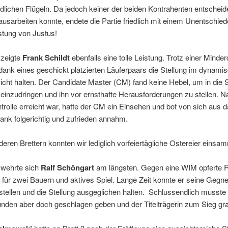
dlichen Flügeln. Da jedoch keiner der beiden Kontrahenten entschei
rausarbeiten konnte, endete die Partie friedlich mit einem Unentschied
stung von Justus!
 zeigte
Frank Schildt
ebenfalls eine tolle Leistung. Trotz einer Minderq
dank eines geschickt platzierten Läuferpaars die Stellung im dynami
cht halten. Der Candidate Master (CM) fand keine Hebel, um in die S
einzudringen und ihn vor ernsthafte Herausforderungen zu stellen.
ntrolle erreicht war, hatte der CM ein Einsehen und bot von sich aus
ank folgerichtig und zufrieden annahm.
eren Brettern konnten wir lediglich vorfeiertägliche Ostereier einsa
 wehrte sich
Ralf Schöngart
am längsten. Gegen eine WIM opferte R
r für zwei Bauern und aktives Spiel. Lange Zeit konnte er seine Gegne
tellen und die Stellung ausgeglichen halten. Schlussendlich musste 
nden aber doch geschlagen geben und der Titelträgerin zum Sieg grat