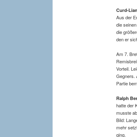
Curd-Lia
Aus der Er
die seinen
die größer
den er sic
Am 7. Bret
Remisbreit
Vorteil. L
Gegners. A
Partie be
Ralph Be
hatte der 
musste abe
Bild: Lang
mehr setzt
ging.