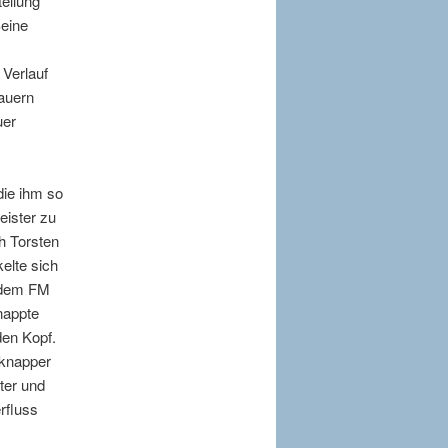
tellung
Seine
 Verlauf
auern
uer
die ihm so
eister zu
h Torsten
elte sich
f dem FM
hnappte
den Kopf.
 knapper
ter und
rfluss