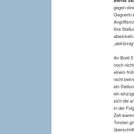
Bernd Sk
gegen eine
Gegnerin 
Angriffsmö
ihre Stel
abwickeln.
„abtrünnig
An Brett 5
noch nich
einem früh
nicht beir
ein Stellu
ein einzüg
sich die a
In der Fol
Zeit waren
Torsten gr
überschrit