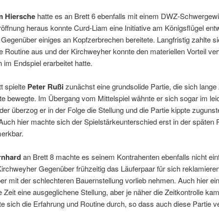
m Hiersche
hatte es an Brett 6 ebenfalls mit einem DWZ-Schwergewic
öffnung heraus konnte Curd-Liam eine Initiative am Königsflügel entw
 Gegenüber einiges an Kopfzerbrechen bereitete. Langfristig zahlte s
e Routine aus und der Kirchweyher konnte den materiellen Vorteil ve
h im Endspiel erarbeitet hatte.
t spielte
Peter Rußi
zunächst eine grundsolide Partie, die sich lange Z
e bewegte. Im Übergang vom Mittelspiel wähnte er sich sogar im lei
eider überzog er in der Folge die Stellung und die Partie kippte zuguns
uch hier machte sich der Spielstärkeunterschied erst in der späten
merkbar.
rnhard
an Brett 8 machte es seinem Kontrahenten ebenfalls nicht ei
Kirchweyher Gegenüber frühzeitig das Läuferpaar für sich reklamiere
r mit der schlechteren Bauernstellung vorlieb nehmen. Auch hier ein
e Zeit eine ausgeglichene Stellung, aber je näher die Zeitkontrolle ka
e sich die Erfahrung und Routine durch, so dass auch diese Partie v