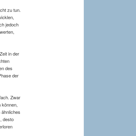
ht zu tun.
icklen,
ich jedoch
rwerten,
eit in der
chten
ten des
 Phase der
nfach. Zwar
n können,
 ähnliches
m, desto
erloren