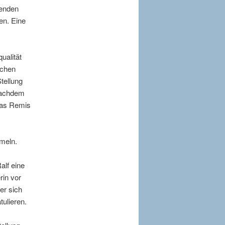
denden
en. Eine
ualität
schen
tellung
 Nachdem
 das Remis
mmeln.
alf eine
rin vor
er sich
ulieren.