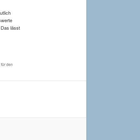
tlich
swerte
 Das lässt
 für den