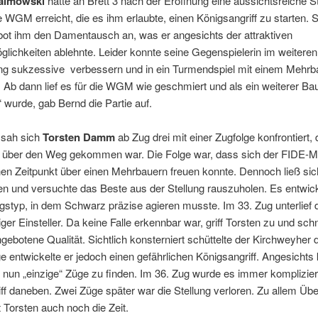
almowski
hatte an Brett 3 nach der Eröffnung eine aussichtsreiche S
 WGM erreicht, die es ihm erlaubte, einen Königsangriff zu starten. 
bot ihm den Damentausch an, was er angesichts der attraktiven
glichkeiten ablehnte. Leider konnte seine Gegenspielerin im weiteren
lung sukzessive verbessern und in ein Turmendspiel mit einem Mehrb
 Ab dann lief es für die WGM wie geschmiert und als ein weiterer Ba
“ wurde, gab Bernd die Partie auf.
 sah sich
Torsten Damm
ab Zug drei mit einer Zugfolge konfrontiert, 
t über den Weg gekommen war. Die Folge war, dass sich der FIDE-M
en Zeitpunkt über einen Mehrbauern freuen konnte. Dennoch ließ sic
ren und versuchte das Beste aus der Stellung rauszuholen. Es entwick
ngstyp, in dem Schwarz präzise agieren musste. Im 33. Zug unterlie
iger Einsteller. Da keine Falle erkennbar war, griff Torsten zu und sc
ngebotene Qualität. Sichtlich konsterniert schüttelte der Kirchweyher 
ge entwickelte er jedoch einen gefährlichen Königsangriff. Angesichts
 nun „einzige“ Züge zu finden. Im 36. Zug wurde es immer komplizier
iff daneben. Zwei Züge später war die Stellung verloren. Zu allem Übe
t Torsten auch noch die Zeit.