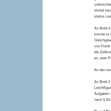
unterschie
Vorteil he
starke Lei
An Brett 4
konnte er 
Gleichgewi
von Frank 
die Zeitko
an, was Fr
An den and
An Brett 2
Leichtfigu
Aufgaben s
nach 5 Stu