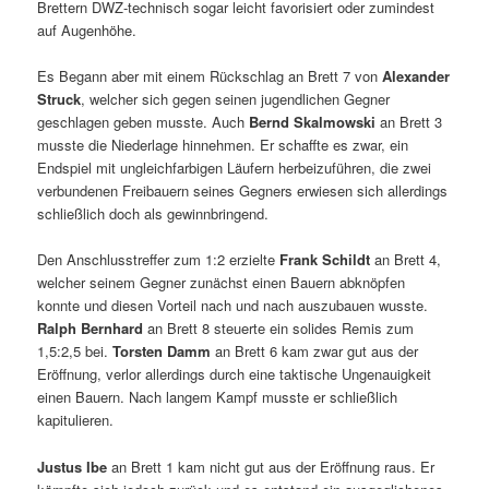
Brettern DWZ-technisch sogar leicht favorisiert oder zumindest
auf Augenhöhe.
Es Begann aber mit einem Rückschlag an Brett 7 von
Alexander
Struck
, welcher sich gegen seinen jugendlichen Gegner
geschlagen geben musste. Auch
Bernd Skalmowski
an Brett 3
musste die Niederlage hinnehmen. Er schaffte es zwar, ein
Endspiel mit ungleichfarbigen Läufern herbeizuführen, die zwei
verbundenen Freibauern seines Gegners erwiesen sich allerdings
schließlich doch als gewinnbringend.
Den Anschlusstreffer zum 1:2 erzielte
Frank Schildt
an Brett 4,
welcher seinem Gegner zunächst einen Bauern abknöpfen
konnte und diesen Vorteil nach und nach auszubauen wusste.
Ralph Bernhard
an Brett 8 steuerte ein solides Remis zum
1,5:2,5 bei.
Torsten Damm
an Brett 6 kam zwar gut aus der
Eröffnung, verlor allerdings durch eine taktische Ungenauigkeit
einen Bauern. Nach langem Kampf musste er schließlich
kapitulieren.
Justus Ibe
an Brett 1 kam nicht gut aus der Eröffnung raus. Er