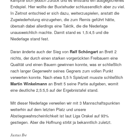
kämpfte sich jedoch zurück und es entstand ein ausgeglichenes
Endspiel. Hier wollte der Buxtehuder schlussendlich aber zu viel.
In Zeitnot entschied er sich dazu, weiterzuspielen, anstatt die
Zugwiederholung einzugehen, die zum Remis geführt hätte,
übersah dabei allerdings eine Taktik, die die Niederlage
unausweichlich machte. Damit stand es 1,5:4,5 und die
Niederlage stand fest.
Daran änderte auch der Sieg von
Ralf Schöngart
an Brett 2
nichts, der durch einen starken vorgerückten Freibauern eine
Qualität und einen Bauern gewinnen konnte, was er schließlich
nach langer Gegenwehr seines Gegners zum vollen Punkt
verwerten konnte. Nach etwa 5,5 h Spielzeit musste schließlich
Martin Winkelmann
an Brett 5 seine Partie aufgeben, womit
eine deutliche 2,5:5,5 auf der Ergebnistafel stand.
Mit dieser Niederlage verweilen wir mit 3 Mannschaftspunkten
weiterhin auf dem letzten Platz und unsere
Abstiegswahrscheinlichkeit ist laut Liga Orakel auf 93%
gestiegen. Aber die Hoffnung stirbt ja bekanntlich zuletzt.
Justus Ibe