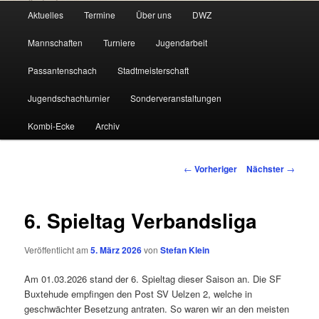
Hauptmenü
Aktuelles
Termine
Über uns
DWZ
Zum
Mannschaften
Turniere
Jugendarbeit
primären
Passantenschach
Stadtmeisterschaft
Inhalt
Jugendschachturnier
Sonderveranstaltungen
springen
Kombi-Ecke
Archiv
Beitragsnavigation
←
Vorheriger
Nächster
→
6. Spieltag Verbandsliga
Veröffentlicht am
5. März 2026
von
Stefan Klein
Am 01.03.2026 stand der 6. Spieltag dieser Saison an. Die SF
Buxtehude empfingen den Post SV Uelzen 2, welche in
geschwächter Besetzung antraten. So waren wir an den meisten