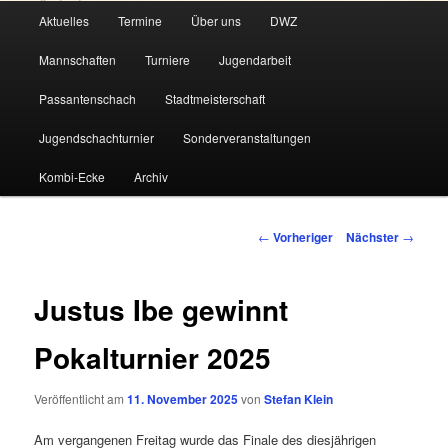
Hauptmenü
Aktuelles
Termine
Über uns
DWZ
Zum
Mannschaften
Turniere
Jugendarbeit
primären
Passantenschach
Stadtmeisterschaft
Inhalt
Jugendschachturnier
Sonderveranstaltungen
springen
Kombi-Ecke
Archiv
Beitragsnavigation
←
Vorheriger
Nächster
→
Justus Ibe gewinnt
Pokalturnier 2025
Veröffentlicht am
11. November 2025
von
Stefan Klein
Am vergangenen Freitag wurde das Finale des diesjährigen