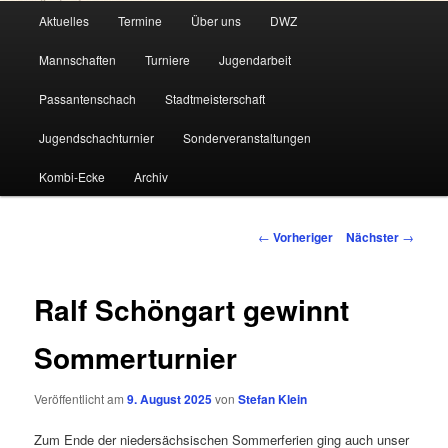
Hauptmenü
Aktuelles
Termine
Über uns
DWZ
Zum
Mannschaften
Turniere
Jugendarbeit
primären
Passantenschach
Stadtmeisterschaft
Inhalt
Jugendschachturnier
Sonderveranstaltungen
springen
Kombi-Ecke
Archiv
Beitragsnavigation
←
Vorheriger
Nächster
→
Ralf Schöngart gewinnt
Sommerturnier
Veröffentlicht am
9. August 2025
von
Stefan Klein
Zum Ende der niedersächsischen Sommerferien ging auch unser