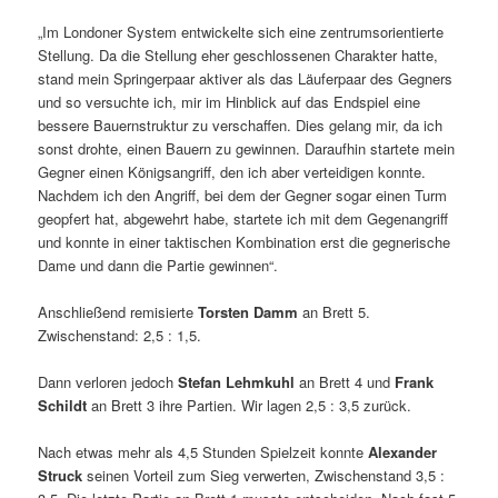
„Im Londoner System entwickelte sich eine zentrumsorientierte
Stellung. Da die Stellung eher geschlossenen Charakter hatte,
stand mein Springerpaar aktiver als das Läuferpaar des Gegners
und so versuchte ich, mir im Hinblick auf das Endspiel eine
bessere Bauernstruktur zu verschaffen. Dies gelang mir, da ich
sonst drohte, einen Bauern zu gewinnen. Daraufhin startete mein
Gegner einen Königsangriff, den ich aber verteidigen konnte.
Nachdem ich den Angriff, bei dem der Gegner sogar einen Turm
geopfert hat, abgewehrt habe, startete ich mit dem Gegenangriff
und konnte in einer taktischen Kombination erst die gegnerische
Dame und dann die Partie gewinnen“.
Anschließend remisierte
Torsten Damm
an Brett 5.
Zwischenstand: 2,5 : 1,5.
Dann verloren jedoch
Stefan Lehmkuhl
an Brett 4 und
Frank
Schildt
an Brett 3 ihre Partien. Wir lagen 2,5 : 3,5 zurück.
Nach etwas mehr als 4,5 Stunden Spielzeit konnte
Alexander
Struck
seinen Vorteil zum Sieg verwerten, Zwischenstand 3,5 :