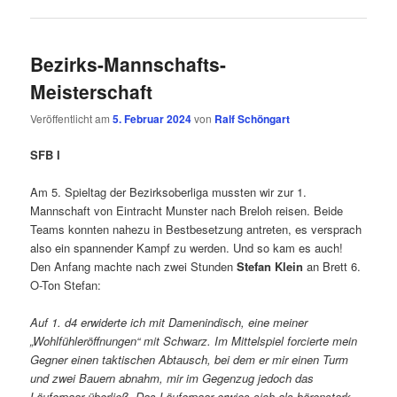
Bezirks-Mannschafts-
Meisterschaft
Veröffentlicht am
5. Februar 2024
von
Ralf Schöngart
SFB I
Am 5. Spieltag der Bezirksoberliga mussten wir zur 1.
Mannschaft von Eintracht Munster nach Breloh reisen. Beide
Teams konnten nahezu in Bestbesetzung antreten, es versprach
also ein spannender Kampf zu werden. Und so kam es auch!
Den Anfang machte nach zwei Stunden
Stefan Klein
an Brett 6.
O-Ton Stefan:
Auf 1. d4 erwiderte ich mit Damenindisch, eine meiner
„Wohlfühleröffnungen“ mit Schwarz. Im Mittelspiel forcierte mein
Gegner
einen taktischen Abtausch, bei dem er mir einen Turm
und zwei Bauern
abnahm, mir im Gegenzug jedoch das
Läuferpaar überließ. Das Läuferpaar
erwies sich als bärenstark