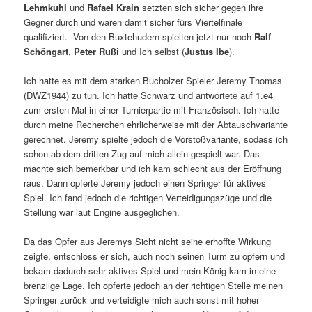
Lehmkuhl
und
Rafael Krain
setzten sich sicher gegen ihre
Gegner durch und waren damit sicher fürs Viertelfinale
qualifiziert. Von den Buxtehudern spielten jetzt nur noch
Ralf
Schöngart
,
Peter Rußi
und Ich selbst (
Justus Ibe
).
Ich hatte es mit dem starken Bucholzer Spieler Jeremy Thomas
(DWZ1944) zu tun. Ich hatte Schwarz und antwortete auf 1.e4
zum ersten Mal in einer Turnierpartie mit Französisch. Ich hatte
durch meine Recherchen ehrlicherweise mit der Abtauschvariante
gerechnet. Jeremy spielte jedoch die Vorstoßvariante, sodass ich
schon ab dem dritten Zug auf mich allein gespielt war. Das
machte sich bemerkbar und ich kam schlecht aus der Eröffnung
raus. Dann opferte Jeremy jedoch einen Springer für aktives
Spiel. Ich fand jedoch die richtigen Verteidigungszüge und die
Stellung war laut Engine ausgeglichen.
Da das Opfer aus Jeremys Sicht nicht seine erhoffte Wirkung
zeigte, entschloss er sich, auch noch seinen Turm zu opfern und
bekam dadurch sehr aktives Spiel und mein König kam in eine
brenzlige Lage. Ich opferte jedoch an der richtigen Stelle meinen
Springer zurück und verteidigte mich auch sonst mit hoher