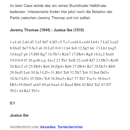
Im best Case würde das ein reines Buxtehuder Halbfinale
bedeuten. Interessierte finden hier jetzt noch die Notation der
Partie zwischen Jeremy Thomas und mir selbst.
Jeremy Thomas (1944) : Justus Ibe (1510)
1.e4 e6 2.d4 d5 3.e5 Sd7 4.Sf3 c5 5.c3 cxd4 6.cxd4 Lb4+ 7.Ld2 Lxd2
8.Dxd2 Se7 9.Sc3 a6 10.Ld3 0-0 11.h4 Sc6 12.Sg5 h6 13.Lb1 hxg5
14.hxg5 g6 15.Df4 Kg7 16.Th7+ Kxh7 17.Dh4+ Kg8 18.Lc2 Sxd4
19.0-0-0 f5 20.gxf6 e.p. Sxc2 21.Th1 Sxf6 22.exf6 Kf7 23.Dh7+ Kxf6
24.Kxc2 e5 25.Dh4+ Ke6 26.Dg4+ Kd6 27.Db4+ Kc7 28.Dc5+ Kb8
29.Sxd5 Le6 30.Sc3 Lf5+ 31.Kb3 Te8 32.Th7 Te6 33.Sa4 Dd3+
34.Sc3 Lf5+ 35.Th8+ Tc8 36.Dxe5+ Ka7 37.Th7 Txc3+ 38.bxc3
Db5+39.Dxb5 axb5 40.a4 bxa4 41.Kxa4 Kb6 42.Kb4 Ta2 43.Tf7
Tb2+ 44.Ka3 Tb3+
0:1
Justus Ibe
Veröffentlicht unter
Aktuelles
,
Turnierberichte