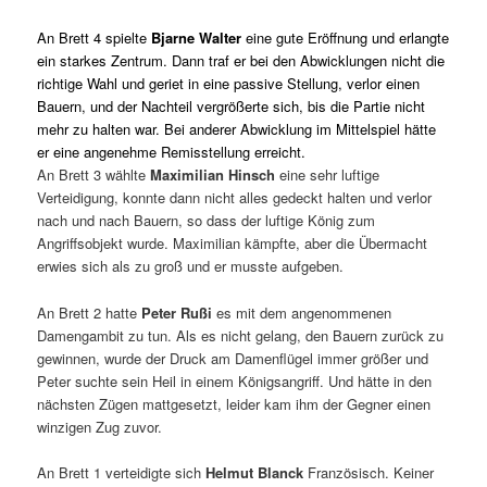
An Brett 4 spielte
Bjarne Walter
eine gute Eröffnung und erlangte
ein starkes Zentrum. Dann traf er bei den Abwicklungen nicht die
richtige Wahl und geriet in eine passive Stellung, verlor einen
Bauern, und der Nachteil vergrößerte sich, bis
die Partie nicht
mehr zu halten war. Bei anderer Abwicklung im Mittelspiel hätte
er eine angenehme Remisstellung erreicht.
An Brett 3 wählte
Maximilian Hinsch
eine sehr luftige
Verteidigung, konnte dann nicht alles gedeckt halten und verlor
nach und nach Bauern, so dass der luftige König zum
Angriffsobjekt wurde. Maximilian kämpfte, aber die Übermacht
erwies sich als zu groß und er musste aufgeben.
An Brett 2 hatte
Peter Rußi
es mit dem angenommenen
Damengambit zu tun. Als es nicht gelang, den Bauern zurück zu
gewinnen, wurde der Druck am Damenflügel immer größer und
Peter suchte sein Heil in einem Königsangriff. Und hätte in den
nächsten Zügen mattgesetzt, leider kam ihm der Gegner einen
winzigen Zug zuvor.
An Brett 1 verteidigte sich
Helmut Blanck
Französisch. Keiner