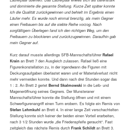
und dominierte die gesamte Stellung. Kurze
Zeit später konnte
ich die Qualität zurückgewinnen und behielt im
Ergebnis einen
Läufer mehr.
Es wurde noch einmal brenzlig, als mein Gegner
einen Freibauern bis auf
die siebte Reihe vorzog. Nach
sorgfältigem Überlegen fand ich den
richtigen Weg, um den
Freibauern zu blockieren und zurückzugewinnen.
Daraufhin gab
mein Gegner auf.
Kurz darauf musste allerdings SFB-Mannschaftsführer
Rafael
Krain
an Brett 7 den Ausgleich zulassen. Rafael ließ eine
Figurenkonstellation zu, in der irgendwann die Figuren mit
Deckungsaufgaben überlastet waren und er Materialverlust nicht
mehr vermeiden konnte. Und dann nach drei Stunden sogar das
1 : 2. An Brett 2 geriet
Bernd Skalmowski
in die Leib- und
Mageneröffnung seines Gegners. Der Munsteraner
Mannschaftsführer konnte die Stellung öffnen und mit einem
Schwerfigurenangriff einen Turm erobern. Es folgte ein Remis von
Stefan Lehmkuhl
an Brett 4. In einer lange Zeit verschachtelten
Stellung konnte sich keiner der beiden einen Vorteil erarbeiten,
nach 3 1/2 Stunden wurde „die Friedenspfeife geraucht“. Fast
zeitgleich das nächste Remis durch
Frank Schildt
an Brett 3.