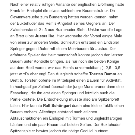
Nach einer relativ ruhigen Variante der englischen Eröffnung hatte
Frank im Endspiel die etwas schlechtere Bauernstruktur. Da
Gewinnversuche zum Bumerang hätten werden können, nahm
der Buxtehuder das Remis-Angebot seines Gegners an. Der
Zwischenstand: 2 : 3 aus Buxtehuder Sicht. Unklar war die Lage
an Brett 8 bei
Justus Ibe.
Hier wechselte der Vorteil einige Male
von einer zur anderen Seite. Schließlich entstand ein Endspiel
Springer gegen Läufer mit einem Mehrbauern für Justus. Der
erfahrene Spieler der Heimmannschaft konnte jedoch den letzten
Bauern unter Kontrolle bringen, als nur noch die beiden Könige
auf dem Brett waren, war das Remis unvermeidbar ;-). 2,5 : 3,5 –
jetzt wird’s aber eng! Den Ausgleich schaffte
Torsten Damm
an
Brett 5. Torsten opferte im Mittelspiel einen Bauern für Aktivität.
In hochgradiger Zeitnot übersah der junge Munsteraner dann eine
Fesselung, die ihn erst einen Springer und letztlich auch die
Partie kostete. Die Entscheidung musste also am Spitzenbrett
fallen. Hier konnte
Ralf Schöngart
durch eine kleine Taktik einen
Bauern erobern. Allerdings entstand nach etlichen
Abtauschaktionen ein Endspiel mit Türmen und ungleichfarbigen
Läufern und ein paar Bauern auf beiden Seiten. Der Buxtehuder
Spitzenspieler bewies jedoch die nötige Geduld in einem