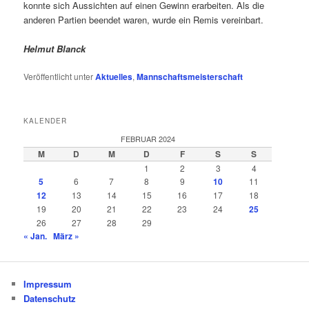
konnte sich Aussichten auf einen Gewinn erarbeiten. Als die
anderen Partien beendet waren, wurde ein Remis vereinbart.
Helmut Blanck
Veröffentlicht unter
Aktuelles
,
Mannschaftsmeisterschaft
KALENDER
FEBRUAR 2024
M
D
M
D
F
S
S
1
2
3
4
5
6
7
8
9
10
11
12
13
14
15
16
17
18
19
20
21
22
23
24
25
26
27
28
29
« Jan.
März »
Impressum
Datenschutz