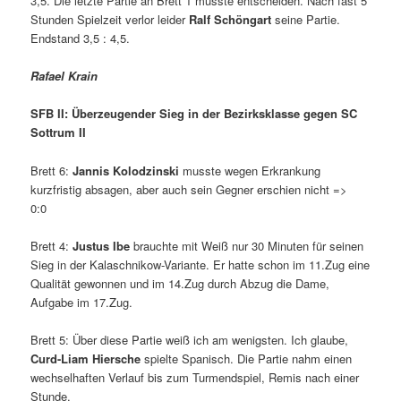
3,5. Die letzte Partie an Brett 1 musste entscheiden. Nach fast 5
Stunden Spielzeit verlor leider
Ralf Schöngart
seine Partie.
Endstand 3,5 : 4,5.
Rafael Krain
SFB II: Überzeugender Sieg in der Bezirksklasse gegen SC
Sottrum II
Brett 6:
Jannis Kolodzinski
musste wegen Erkrankung
kurzfristig absagen, aber auch sein Gegner erschien nicht =>
0:0
Brett 4:
Justus Ibe
brauchte mit Weiß nur 30 Minuten für seinen
Sieg in der Kalaschnikow-Variante. Er hatte schon im 11.Zug eine
Qualität gewonnen und im 14.Zug durch Abzug die Dame,
Aufgabe im 17.Zug.
Brett 5: Über diese Partie weiß ich am wenigsten. Ich glaube,
Curd-Liam Hiersche
spielte Spanisch. Die Partie nahm einen
wechselhaften Verlauf bis zum Turmendspiel, Remis nach einer
Stunde.