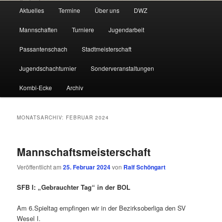
Hauptmenü
Aktuelles
Termine
Über uns
DWZ
Zum
Zum
Mannschaften
Turniere
Jugendarbeit
primären
sekundären
Passantenschach
Stadtmeisterschaft
Inhalt
Inhalt
Jugendschachturnier
Sonderveranstaltungen
springen
springen
Kombi-Ecke
Archiv
MONATSARCHIV:
FEBRUAR 2024
Mannschaftsmeisterschaft
Veröffentlicht am
25. Februar 2024
von
Ralf Schöngart
SFB I: „Gebrauchter Tag“ in der BOL
Am 6.Spieltag empfingen wir in der Bezirksoberliga den SV
Wesel I.