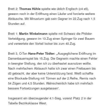
Brett 2:
Thomas Höhle
spielte wie üblich Englisch (c4 e5),
gewann noch in der Eröffnung einen Läufer und forcierte weitere
Abtäusche. Mit Minusturm gab sein Gegner im 22.Zug nach 1,5
Stunden auf.
Brett 1:
Martin Winkelmann
spielte mit Schwarz die Philidor-
Verteidigung, gewann im 13.Zug einen Springer für zwei Bauern
und verwertete den Vorteil locker bis zum 40.Zug.
Brett 3, O-Ton
Hans-Peter Tödter: „
Ausgeglichene Eröffnung im
Damenbauernspiel bis 15.Zug. Die Gegnerin machte einen Fehler
in beengter Stellung, den ich zu überhastet ausnutzen wollte.
Nach mehrfachem Abtausch hatte ich zwar einen Freibauern bis
d3 gebracht, der aber keine Unterstützung fand. Weiß schaffte
eine Blockade-Stellung mit Türmen auf der 2.Reihe, Remis nach
54 Zügen und 4,5 Stunden. Wahrscheinlich habe ich mehrfach
bessere Fortsetzungen ausgelassen“.
Insgesamt ein überzeugender 4:1-Sieg, vorerst Platz 2 in der
Tabelle Bezirksklasse West.