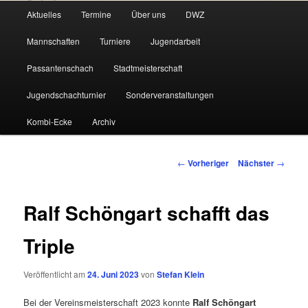
Hauptmenü
Aktuelles
Termine
Über uns
DWZ
Zum
Mannschaften
Turniere
Jugendarbeit
primären
Passantenschach
Stadtmeisterschaft
Inhalt
Jugendschachturnier
Sonderveranstaltungen
springen
Kombi-Ecke
Archiv
Beitragsnavigation
←
Vorheriger
Nächster
→
Ralf Schöngart schafft das
Triple
Veröffentlicht am
24. Juni 2023
von
Stefan Klein
Bei der Vereinsmeisterschaft 2023 konnte
Ralf Schöngart