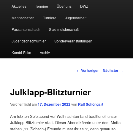
Hauptmenü
Aktuelles
Termine
Über uns
DWZ
Zum
Mannschaften
Turniere
Jugendarbeit
primären
Passantenschach
Stadtmeisterschaft
Inhalt
Jugendschachturnier
Sonderveranstaltungen
springen
Kombi-Ecke
Archiv
Beitragsnavigation
←
Vorheriger
Nächster
→
Julklapp-Blitzturnier
Veröffentlicht am
17. Dezember 2022
von
Ralf Schöngart
Am letzten Spielabend vor Weihnachten fand traditionell unser
Julklapp-Blitzturnier statt. Dieser Abend könnte unter dem Motto
stehen „11 (Schach-) Freunde müsst ihr sein“, denn genau so