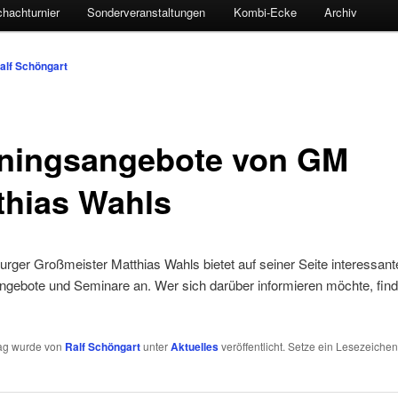
hachturnier
Sonderveranstaltungen
Kombi-Ecke
Archiv
alf Schöngart
iningsangebote von GM
thias Wahls
ger Großmeister Matthias Wahls bietet auf seiner Seite interessant
ngebote und Seminare an. Wer sich darüber informieren möchte, find
rag wurde von
Ralf Schöngart
unter
Aktuelles
veröffentlicht. Setze ein Lesezeichen