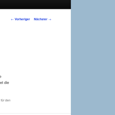
Beitragsnavigation
←
Vorheriger
Nächster
→
e
et die
 für den