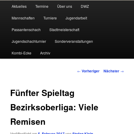
Hauptmenü
Aktuelles
Termine
Über uns
DWZ
Zum
Mannschaften
Turniere
Jugendarbeit
primären
Passantenschach
Stadtmeisterschaft
Inhalt
Jugendschachturnier
Sonderveranstaltungen
springen
Kombi-Ecke
Archiv
Beitragsnavigation
←
Vorheriger
Nächster
→
Fünfter Spieltag
Bezirksoberliga: Viele
Remisen
Veröffentlicht am
5. Februar 2017
von
Stefan Klein